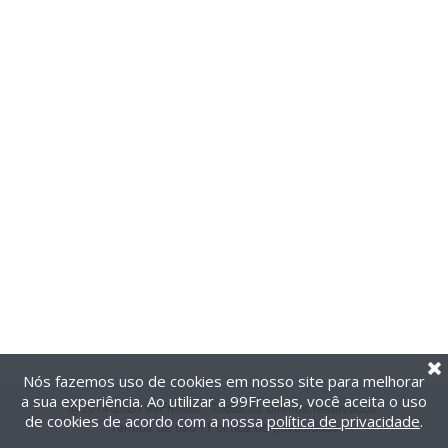
Nós fazemos uso de cookies em nosso site para melhorar
a sua experiência. Ao utilizar a 99Freelas, você aceita o uso
@2014-2026 99Freelas. Todos os direitos reservados.
de cookies de acordo com a nossa
política de privacidade
.
Termos de uso
|
Política de privacidade