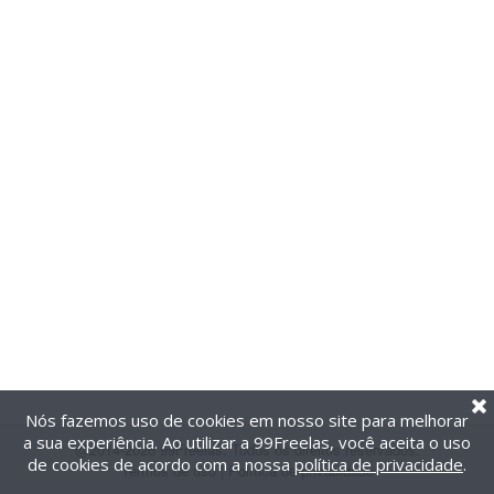
Nós fazemos uso de cookies em nosso site para melhorar
a sua experiência. Ao utilizar a 99Freelas, você aceita o uso
@2014-2026 99Freelas. Todos os direitos reservados.
de cookies de acordo com a nossa
política de privacidade
.
Termos de uso
|
Política de privacidade