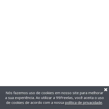
Nós fazemos uso de cookies em nosso site para melhorar
a sua experiência. Ao utilizar a 99Freelas, você aceita o uso
@2014-2026 99Freelas. Todos os direitos reservados.
de cookies de acordo com a nossa
política de privacidade
.
Termos de uso
|
Política de privacidade