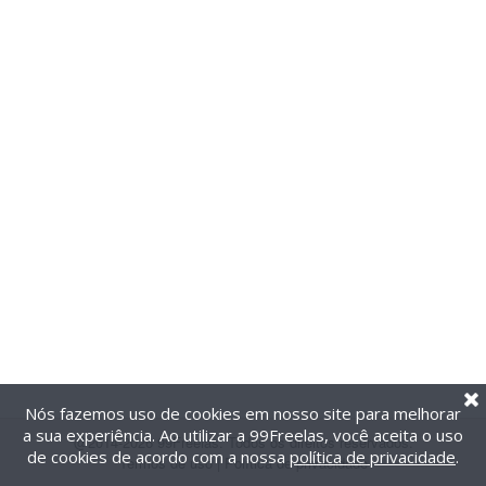
Nós fazemos uso de cookies em nosso site para melhorar
a sua experiência. Ao utilizar a 99Freelas, você aceita o uso
@2014-2026 99Freelas. Todos os direitos reservados.
de cookies de acordo com a nossa
política de privacidade
.
Termos de uso
|
Política de privacidade