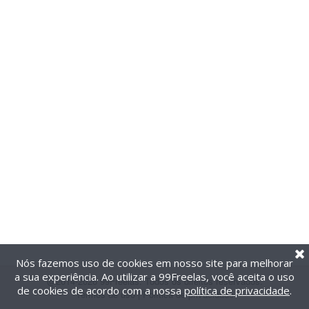
Nós fazemos uso de cookies em nosso site para melhorar
a sua experiência. Ao utilizar a 99Freelas, você aceita o uso
@2014-2026 99Freelas. Todos os direitos reservados.
de cookies de acordo com a nossa
política de privacidade
.
Termos de uso
|
Política de privacidade