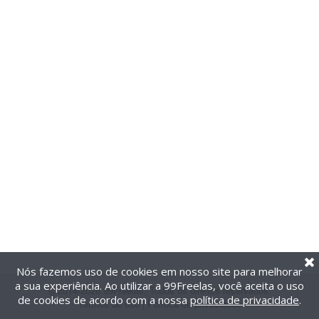
Nós fazemos uso de cookies em nosso site para melhorar
a sua experiência. Ao utilizar a 99Freelas, você aceita o uso
@2014-2026 99Freelas. Todos os direitos reservados.
de cookies de acordo com a nossa
política de privacidade
.
Termos de uso
|
Política de privacidade