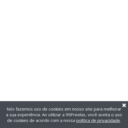
Nós fazemos uso de cookies em nosso site para melhorar
a sua experiência. Ao utilizar a 99Freelas, você aceita o uso
@2014-2026 99Freelas. Todos os direitos reservados.
de cookies de acordo com a nossa
política de privacidade
.
Termos de uso
|
Política de privacidade