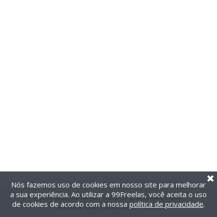
Nós fazemos uso de cookies em nosso site para melhorar
a sua experiência. Ao utilizar a 99Freelas, você aceita o uso
@2014-2026 99Freelas. Todos os direitos reservados.
de cookies de acordo com a nossa
política de privacidade
.
Termos de uso
|
Política de privacidade