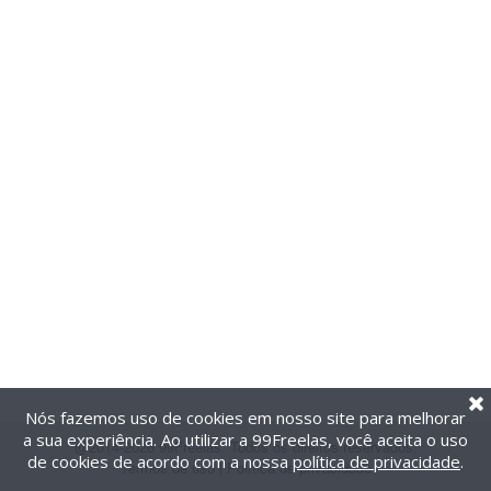
Nós fazemos uso de cookies em nosso site para melhorar
a sua experiência. Ao utilizar a 99Freelas, você aceita o uso
@2014-2026 99Freelas. Todos os direitos reservados.
de cookies de acordo com a nossa
política de privacidade
.
Termos de uso
|
Política de privacidade