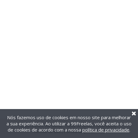
Nós fazemos uso de cookies em nosso site para melhorar
a sua experiência. Ao utilizar a 99Freelas, você aceita o uso
@2014-2026 99Freelas. Todos os direitos reservados.
de cookies de acordo com a nossa
política de privacidade
.
Termos de uso
|
Política de privacidade