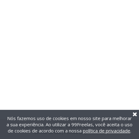
Nós fazemos uso de cookies em nosso site para melhorar
a sua experiência. Ao utilizar a 99Freelas, você aceita o uso
@2014-2026 99Freelas. Todos os direitos reservados.
de cookies de acordo com a nossa
política de privacidade
.
Termos de uso
|
Política de privacidade