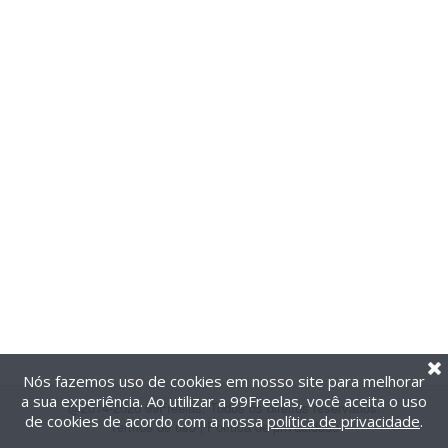
Nós fazemos uso de cookies em nosso site para melhorar
a sua experiência. Ao utilizar a 99Freelas, você aceita o uso
@2014-2026 99Freelas. Todos os direitos reservados.
de cookies de acordo com a nossa
política de privacidade
.
Termos de uso
|
Política de privacidade