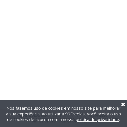
Nós fazemos uso de cookies em nosso site para melhorar
a sua experiência. Ao utilizar a 99Freelas, você aceita o uso
@2014-2026 99Freelas. Todos os direitos reservados.
de cookies de acordo com a nossa
política de privacidade
.
Termos de uso
|
Política de privacidade