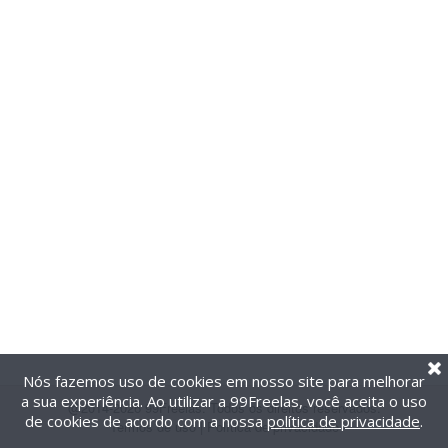
Nós fazemos uso de cookies em nosso site para melhorar
a sua experiência. Ao utilizar a 99Freelas, você aceita o uso
@2014-2026 99Freelas. Todos os direitos reservados.
de cookies de acordo com a nossa
política de privacidade
.
Termos de uso
|
Política de privacidade