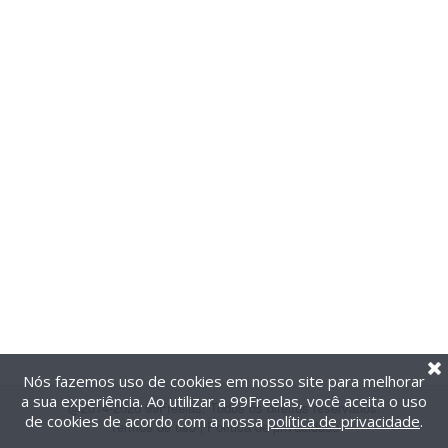
Nós fazemos uso de cookies em nosso site para melhorar
a sua experiência. Ao utilizar a 99Freelas, você aceita o uso
@2014-2026 99Freelas. Todos os direitos reservados.
de cookies de acordo com a nossa
política de privacidade
.
Termos de uso
|
Política de privacidade