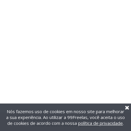
Nós fazemos uso de cookies em nosso site para melhorar
a sua experiência. Ao utilizar a 99Freelas, você aceita o uso
@2014-2026 99Freelas. Todos os direitos reservados.
de cookies de acordo com a nossa
política de privacidade
.
Termos de uso
|
Política de privacidade