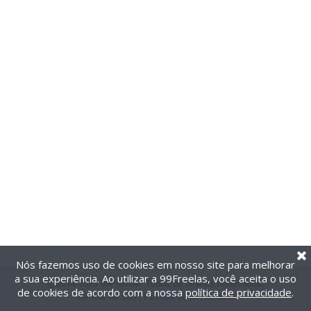
Nós fazemos uso de cookies em nosso site para melhorar
a sua experiência. Ao utilizar a 99Freelas, você aceita o uso
@2014-2026 99Freelas. Todos os direitos reservados.
de cookies de acordo com a nossa
política de privacidade
.
Termos de uso
|
Política de privacidade