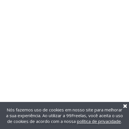
Nós fazemos uso de cookies em nosso site para melhorar
a sua experiência. Ao utilizar a 99Freelas, você aceita o uso
@2014-2026 99Freelas. Todos os direitos reservados.
de cookies de acordo com a nossa
política de privacidade
.
Termos de uso
|
Política de privacidade