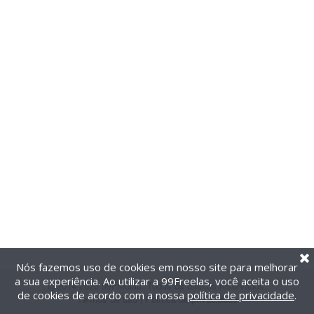
Nós fazemos uso de cookies em nosso site para melhorar
a sua experiência. Ao utilizar a 99Freelas, você aceita o uso
@2014-2026 99Freelas. Todos os direitos reservados.
de cookies de acordo com a nossa
política de privacidade
.
Termos de uso
|
Política de privacidade