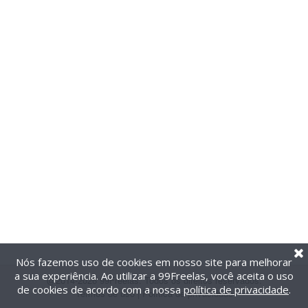
Nós fazemos uso de cookies em nosso site para melhorar
a sua experiência. Ao utilizar a 99Freelas, você aceita o uso
@2014-2026 99Freelas. Todos os direitos reservados.
de cookies de acordo com a nossa
política de privacidade
.
Termos de uso
|
Política de privacidade