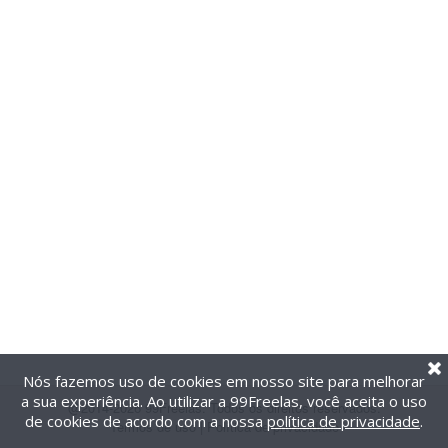
Nós fazemos uso de cookies em nosso site para melhorar
a sua experiência. Ao utilizar a 99Freelas, você aceita o uso
@2014-2026 99Freelas. Todos os direitos reservados.
de cookies de acordo com a nossa
política de privacidade
.
Termos de uso
|
Política de privacidade