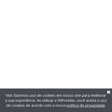
Nós fazemos uso de cookies em nosso site para melhorar
a sua experiência. Ao utilizar a 99Freelas, você aceita o uso
@2014-2026 99Freelas. Todos os direitos reservados.
de cookies de acordo com a nossa
política de privacidade
.
Termos de uso
|
Política de privacidade