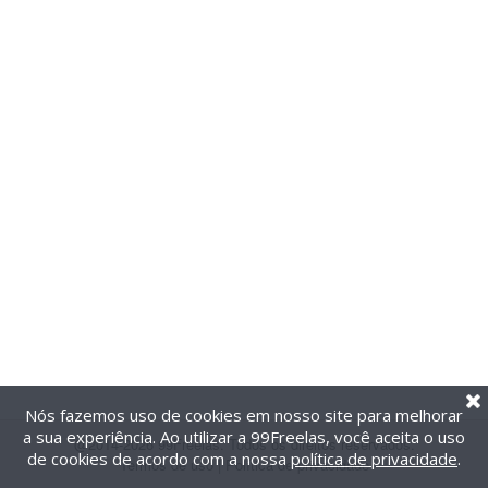
Nós fazemos uso de cookies em nosso site para melhorar
a sua experiência. Ao utilizar a 99Freelas, você aceita o uso
@2014-2026 99Freelas. Todos os direitos reservados.
de cookies de acordo com a nossa
política de privacidade
.
Termos de uso
|
Política de privacidade