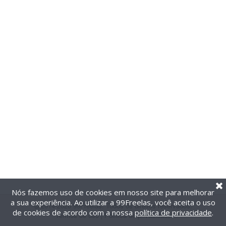
Nós fazemos uso de cookies em nosso site para melhorar
a sua experiência. Ao utilizar a 99Freelas, você aceita o uso
@2014-2026 99Freelas. Todos os direitos reservados.
de cookies de acordo com a nossa
política de privacidade
.
Termos de uso
|
Política de privacidade