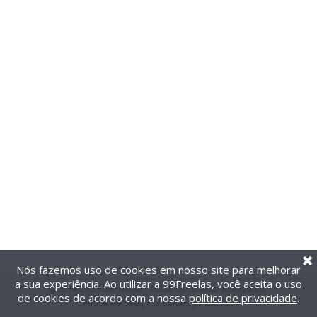
Nós fazemos uso de cookies em nosso site para melhorar
a sua experiência. Ao utilizar a 99Freelas, você aceita o uso
@2014-2026 99Freelas. Todos os direitos reservados.
de cookies de acordo com a nossa
política de privacidade
.
Termos de uso
|
Política de privacidade