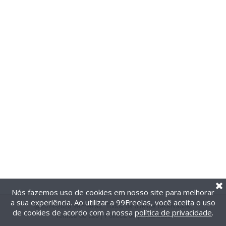
Nós fazemos uso de cookies em nosso site para melhorar
a sua experiência. Ao utilizar a 99Freelas, você aceita o uso
@2014-2026 99Freelas. Todos os direitos reservados.
de cookies de acordo com a nossa
política de privacidade
.
Termos de uso
|
Política de privacidade