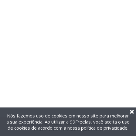
Nós fazemos uso de cookies em nosso site para melhorar
a sua experiência. Ao utilizar a 99Freelas, você aceita o uso
@2014-2026 99Freelas. Todos os direitos reservados.
de cookies de acordo com a nossa
política de privacidade
.
Termos de uso
|
Política de privacidade