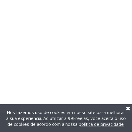
Nós fazemos uso de cookies em nosso site para melhorar
a sua experiência. Ao utilizar a 99Freelas, você aceita o uso
@2014-2026 99Freelas. Todos os direitos reservados.
de cookies de acordo com a nossa
política de privacidade
.
Termos de uso
|
Política de privacidade