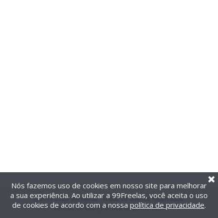
Nós fazemos uso de cookies em nosso site para melhorar
a sua experiência. Ao utilizar a 99Freelas, você aceita o uso
@2014-2026 99Freelas. Todos os direitos reservados.
de cookies de acordo com a nossa
política de privacidade
.
Termos de uso
|
Política de privacidade