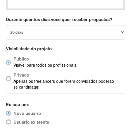
Absynth
AC Drives
Durante quantos dias você quer receber propostas?
AC3
ACARS
AccountMate
ACDSee
Visibilidade do projeto
ACID Pro
Público
ACPI
Visível para todos os profissionais.
Acrobat
Acrobat X
Privado
Apenas os freelancers que forem convidados poderão
Acronis
se candidatar.
ACT
Actian
Eu sou um:
Actimize
ActionScript
Novo usuário
ActionScript 3
Usuário existente
Active Directory