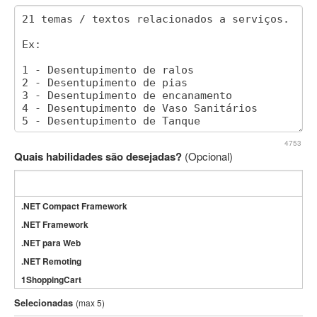
4753
Quais habilidades são desejadas?
(Opcional)
.NET Compact Framework
.NET Framework
.NET para Web
.NET Remoting
1ShoppingCart
3DS Max
Selecionadas
(max 5)
3GSM