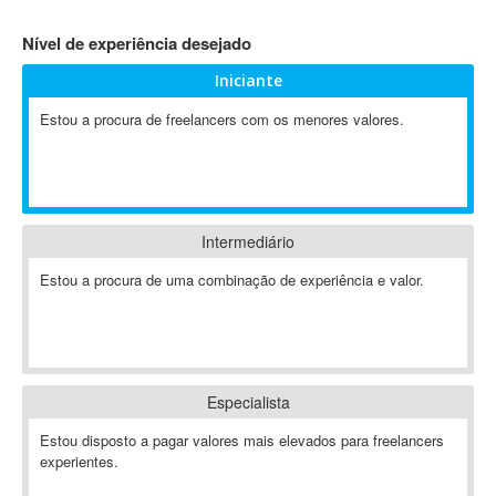
4D Dimension
Nível de experiência desejado
802.11
Iniciante
A&P
A-GPS
Estou a procura de freelancers com os menores valores.
A2Billing
AAUS Scientific Diver
Ab Initio
ABAP
Intermediário
Abaqus
Estou a procura de uma combinação de experiência e valor.
ABBYY FineReader
ABIS
AbleCommerce
Ableton
Especialista
Ableton Live
Ableton Push
Estou disposto a pagar valores mais elevados para freelancers
Abstract
experientes.
Abstract Window Toolkit (AWT)