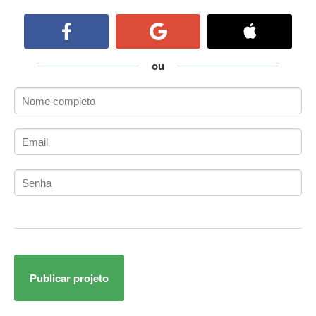
ActiveCollab
ActiveX
ActiveX Data Objects (ADO)
Ada
ou
Adianti Framework
ADK
Administração
Administração Acadêmica
Administração de Artistas e Repertórios
Administração de Banco de Dados
Administração de Redes
Administração PostgreSQL
Administrador de Sistemas
ADO.NET
ADO.NET Entity Framework
Publicar projeto
Adobe After Effects
Adobe AIR