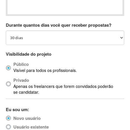
Absynth
AC Drives
AC3
Durante quantos dias você quer receber propostas?
ACARS
AccountMate
ACDSee
ACID Pro
Visibilidade do projeto
ACPI
Público
Acrobat
Visível para todos os profissionais.
Acrobat X
Privado
Acronis
Apenas os freelancers que forem convidados poderão
ACT
se candidatar.
Actian
Actimize
Eu sou um:
ActionScript
Novo usuário
ActionScript 3
Active Directory
Usuário existente