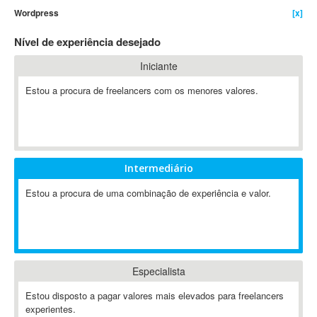
Wordpress
[x]
4D Dimension
802.11
Nível de experiência desejado
A&P
Iniciante
A-GPS
Estou a procura de freelancers com os menores valores.
A2Billing
AAUS Scientific Diver
Ab Initio
ABAP
Abaqus
Intermediário
ABBYY FineReader
Estou a procura de uma combinação de experiência e valor.
ABIS
AbleCommerce
Ableton
Ableton Live
Especialista
Ableton Push
Abstract
Estou disposto a pagar valores mais elevados para freelancers
experientes.
Abstract Window Toolkit (AWT)