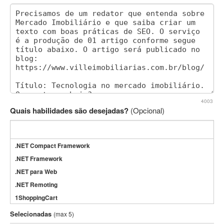
4003
Quais habilidades são desejadas?
(Opcional)
.NET Compact Framework
.NET Framework
.NET para Web
.NET Remoting
1ShoppingCart
3DS Max
Selecionadas
(max 5)
3GSM