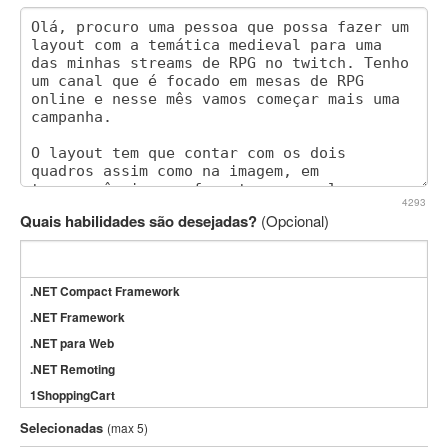
4293
Quais habilidades são desejadas?
(Opcional)
.NET Compact Framework
.NET Framework
.NET para Web
.NET Remoting
1ShoppingCart
3DS Max
Selecionadas
(max 5)
3GSM