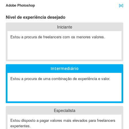
Adobe Photoshop
[x]
4D Dimension
802.11
Nível de experiência desejado
A&P
Iniciante
A-GPS
Estou a procura de freelancers com os menores valores.
A2Billing
AAUS Scientific Diver
Ab Initio
ABAP
Abaqus
Intermediário
ABBYY FineReader
Estou a procura de uma combinação de experiência e valor.
ABIS
AbleCommerce
Ableton
Ableton Live
Especialista
Ableton Push
Abstract
Estou disposto a pagar valores mais elevados para freelancers
experientes.
Abstract Window Toolkit (AWT)