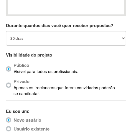
Absynth
AC Drives
AC3
Durante quantos dias você quer receber propostas?
ACARS
AccountMate
ACDSee
ACID Pro
Visibilidade do projeto
ACPI
Público
Acrobat
Visível para todos os profissionais.
Acrobat X
Privado
Acronis
Apenas os freelancers que forem convidados poderão
ACT
se candidatar.
Actian
Actimize
Eu sou um:
ActionScript
Novo usuário
ActionScript 3
Active Directory
Usuário existente