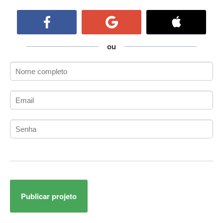
ActiveCollab
ActiveX
ActiveX Data Objects (ADO)
Ada
ou
Adianti Framework
ADK
Administração
Administração Acadêmica
Administração de Artistas e Repertórios
Administração de Banco de Dados
Administração de Redes
Administração PostgreSQL
Administrador de Sistemas
ADO.NET
ADO.NET Entity Framework
Publicar projeto
Adobe After Effects
Adobe AIR