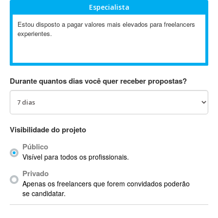
Especialista
Absynth
AC Drives
Estou disposto a pagar valores mais elevados para freelancers
experientes.
AC3
ACARS
AccountMate
ACDSee
Durante quantos dias você quer receber propostas?
ACID Pro
ACPI
Acrobat
Acrobat X
Visibilidade do projeto
Acronis
Público
ACT
Visível para todos os profissionais.
Actian
Privado
Actimize
Apenas os freelancers que forem convidados poderão
ActionScript
se candidatar.
ActionScript 3
Active Directory