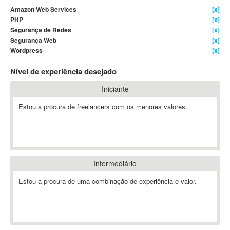
Amazon Web Services
[x]
4D Dimension
PHP
[x]
802.11
Segurança de Redes
[x]
A&P
Segurança Web
[x]
Wordpress
[x]
A-GPS
A2Billing
Nível de experiência desejado
AAUS Scientific Diver
Iniciante
Ab Initio
ABAP
Estou a procura de freelancers com os menores valores.
Abaqus
ABBYY FineReader
ABIS
AbleCommerce
Intermediário
Ableton
Estou a procura de uma combinação de experiência e valor.
Ableton Live
Ableton Push
Abstract
Abstract Window Toolkit (AWT)