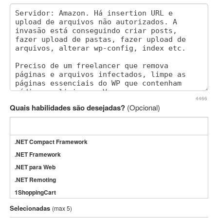
4466
Quais habilidades são desejadas?
(Opcional)
.NET Compact Framework
.NET Framework
.NET para Web
.NET Remoting
1ShoppingCart
3DS Max
Selecionadas
(max 5)
3GSM