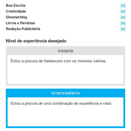
Boa Escrita
[x]
4D Dimension
Criatividade
[x]
802.11
Ghostwriting
[x]
A&P
Livros e Revistas
[x]
Redação Publicitária
[x]
A-GPS
A2Billing
Nível de experiência desejado
AAUS Scientific Diver
Iniciante
Ab Initio
ABAP
Estou a procura de freelancers com os menores valores.
Abaqus
ABBYY FineReader
ABIS
AbleCommerce
Intermediário
Ableton
Estou a procura de uma combinação de experiência e valor.
Ableton Live
Ableton Push
Abstract
Abstract Window Toolkit (AWT)