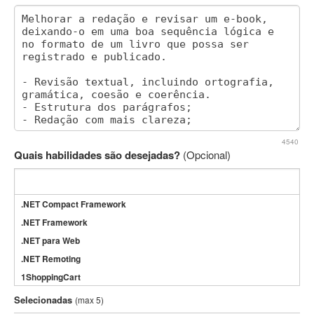
4540
Quais habilidades são desejadas?
(Opcional)
.NET Compact Framework
.NET Framework
.NET para Web
.NET Remoting
1ShoppingCart
3DS Max
Selecionadas
(max 5)
3GSM