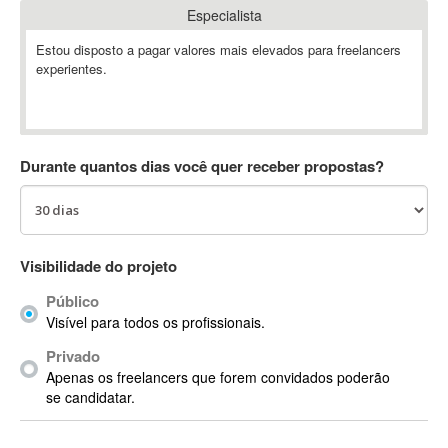
Especialista
Absynth
AC Drives
Estou disposto a pagar valores mais elevados para freelancers
experientes.
AC3
ACARS
AccountMate
ACDSee
Durante quantos dias você quer receber propostas?
ACID Pro
ACPI
Acrobat
Acrobat X
Visibilidade do projeto
Acronis
Público
ACT
Visível para todos os profissionais.
Actian
Privado
Actimize
Apenas os freelancers que forem convidados poderão
ActionScript
se candidatar.
ActionScript 3
Active Directory