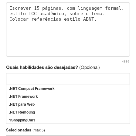
4889
Quais habilidades são desejadas?
(Opcional)
.NET Compact Framework
.NET Framework
.NET para Web
.NET Remoting
1ShoppingCart
3DS Max
Selecionadas
(max 5)
3GSM