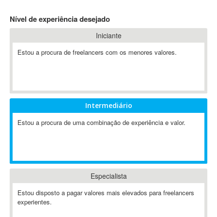
4D Dimension
Nível de experiência desejado
802.11
Iniciante
A&P
A-GPS
Estou a procura de freelancers com os menores valores.
A2Billing
AAUS Scientific Diver
Ab Initio
ABAP
Intermediário
Abaqus
Estou a procura de uma combinação de experiência e valor.
ABBYY FineReader
ABIS
AbleCommerce
Ableton
Especialista
Ableton Live
Ableton Push
Estou disposto a pagar valores mais elevados para freelancers
Abstract
experientes.
Abstract Window Toolkit (AWT)