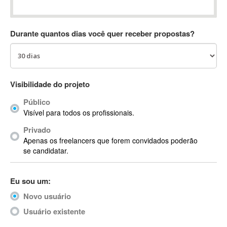
Absynth
AC Drives
Durante quantos dias você quer receber propostas?
AC3
ACARS
AccountMate
ACDSee
Visibilidade do projeto
ACID Pro
Público
ACPI
Visível para todos os profissionais.
Acrobat
Acrobat X
Privado
Apenas os freelancers que forem convidados poderão
Acronis
se candidatar.
ACT
Actian
Eu sou um:
Actimize
ActionScript
Novo usuário
ActionScript 3
Usuário existente
Active Directory