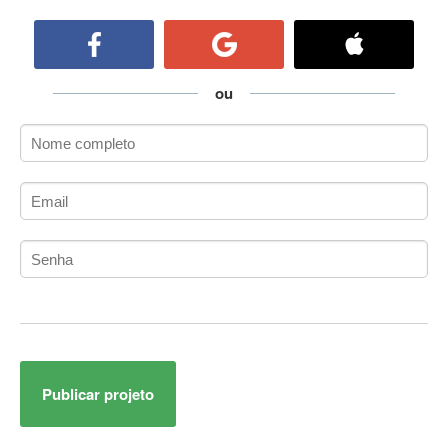
ActiveCollab
ActiveX
ActiveX Data Objects (ADO)
Ada
ou
Adianti Framework
ADK
Administração
Administração Acadêmica
Administração de Artistas e Repertórios
Administração de Banco de Dados
Administração de Redes
Administração PostgreSQL
Administrador de Sistemas
ADO.NET
ADO.NET Entity Framework
Publicar projeto
Adobe After Effects
Adobe AIR