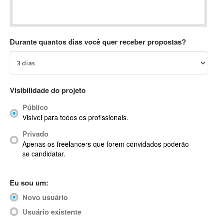
Absynth
AC Drives
AC3
Durante quantos dias você quer receber propostas?
ACARS
AccountMate
ACDSee
ACID Pro
Visibilidade do projeto
ACPI
Público
Acrobat
Visível para todos os profissionais.
Acrobat X
Privado
Acronis
Apenas os freelancers que forem convidados poderão
ACT
se candidatar.
Actian
Actimize
Eu sou um:
ActionScript
Novo usuário
ActionScript 3
Active Directory
Usuário existente