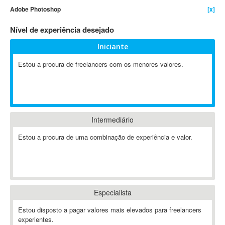
Adobe Photoshop
[x]
4D Dimension
802.11
Nível de experiência desejado
A&P
Iniciante
A-GPS
Estou a procura de freelancers com os menores valores.
A2Billing
AAUS Scientific Diver
Ab Initio
ABAP
Abaqus
Intermediário
ABBYY FineReader
Estou a procura de uma combinação de experiência e valor.
ABIS
AbleCommerce
Ableton
Ableton Live
Especialista
Ableton Push
Abstract
Estou disposto a pagar valores mais elevados para freelancers
experientes.
Abstract Window Toolkit (AWT)