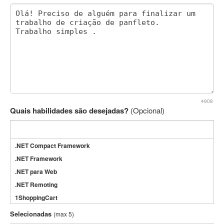
4908
Quais habilidades são desejadas?
(Opcional)
.NET Compact Framework
.NET Framework
.NET para Web
.NET Remoting
1ShoppingCart
3DS Max
Selecionadas
(max 5)
3GSM