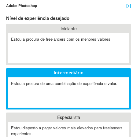
Adobe Photoshop
[x]
4D Dimension
802.11
Nível de experiência desejado
A&P
Iniciante
A-GPS
Estou a procura de freelancers com os menores valores.
A2Billing
AAUS Scientific Diver
Ab Initio
ABAP
Abaqus
Intermediário
ABBYY FineReader
Estou a procura de uma combinação de experiência e valor.
ABIS
AbleCommerce
Ableton
Ableton Live
Especialista
Ableton Push
Abstract
Estou disposto a pagar valores mais elevados para freelancers
experientes.
Abstract Window Toolkit (AWT)