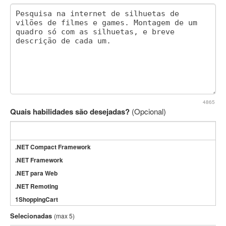
4865
Quais habilidades são desejadas?
(Opcional)
.NET Compact Framework
.NET Framework
.NET para Web
.NET Remoting
1ShoppingCart
3DS Max
Selecionadas
(max 5)
3GSM