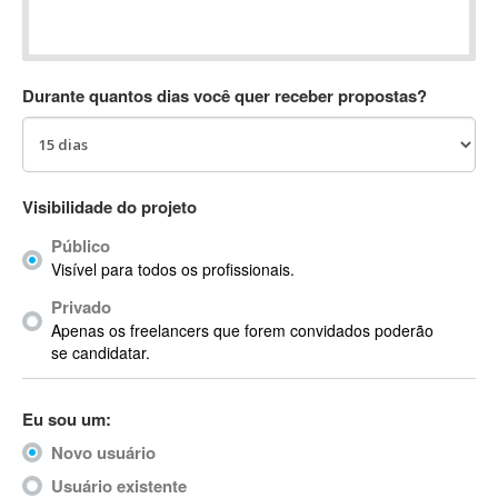
Absynth
AC Drives
AC3
Durante quantos dias você quer receber propostas?
ACARS
AccountMate
ACDSee
ACID Pro
Visibilidade do projeto
ACPI
Público
Acrobat
Visível para todos os profissionais.
Acrobat X
Privado
Acronis
Apenas os freelancers que forem convidados poderão
ACT
se candidatar.
Actian
Actimize
Eu sou um:
ActionScript
Novo usuário
ActionScript 3
Active Directory
Usuário existente