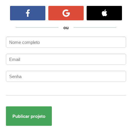
ActiveCollab
ActiveX
ActiveX Data Objects (ADO)
Ada
ou
Adianti Framework
ADK
Administração
Administração Acadêmica
Administração de Artistas e Repertórios
Administração de Banco de Dados
Administração de Redes
Administração PostgreSQL
Administrador de Sistemas
ADO.NET
ADO.NET Entity Framework
Publicar projeto
Adobe After Effects
Adobe AIR