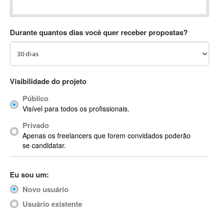
Absynth
AC Drives
Durante quantos dias você quer receber propostas?
AC3
ACARS
AccountMate
ACDSee
Visibilidade do projeto
ACID Pro
Público
ACPI
Visível para todos os profissionais.
Acrobat
Acrobat X
Privado
Apenas os freelancers que forem convidados poderão
Acronis
se candidatar.
ACT
Actian
Eu sou um:
Actimize
ActionScript
Novo usuário
ActionScript 3
Usuário existente
Active Directory