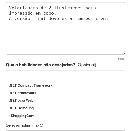
4904
Quais habilidades são desejadas?
(Opcional)
.NET Compact Framework
.NET Framework
.NET para Web
.NET Remoting
1ShoppingCart
3DS Max
Selecionadas
(max 5)
3GSM