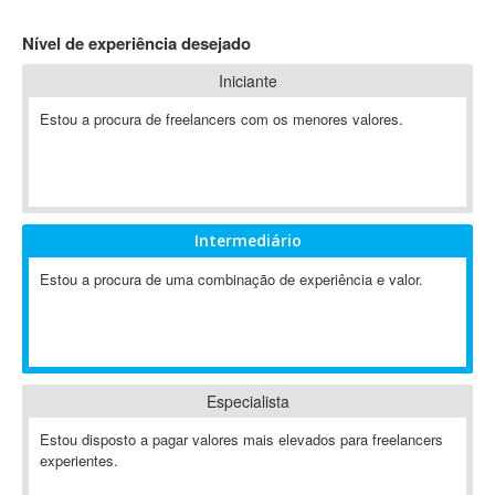
4D Dimension
Nível de experiência desejado
802.11
Iniciante
A&P
A-GPS
Estou a procura de freelancers com os menores valores.
A2Billing
AAUS Scientific Diver
Ab Initio
ABAP
Intermediário
Abaqus
Estou a procura de uma combinação de experiência e valor.
ABBYY FineReader
ABIS
AbleCommerce
Ableton
Especialista
Ableton Live
Ableton Push
Estou disposto a pagar valores mais elevados para freelancers
Abstract
experientes.
Abstract Window Toolkit (AWT)