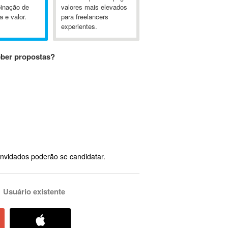
inação de
valores mais elevados
a e valor.
para freelancers
experientes.
eber propostas?
nvidados poderão se candidatar.
Usuário existente