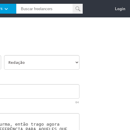
Login
rs
64