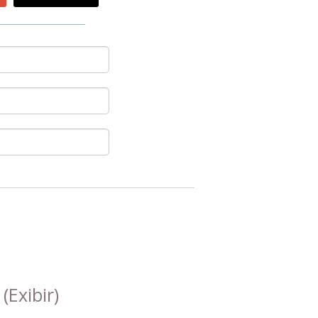
s
(Exibir)