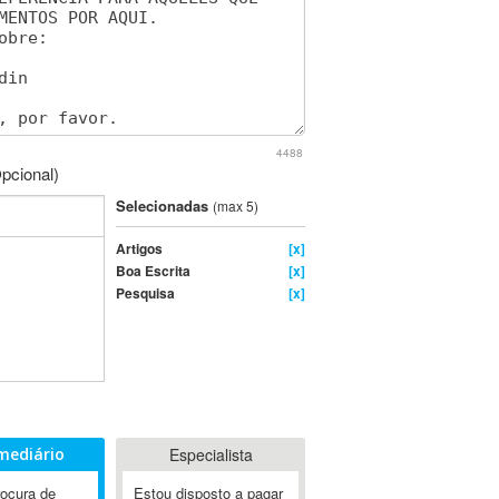
4488
pcional)
Selecionadas
(max 5)
Artigos
[x]
Boa Escrita
[x]
Pesquisa
[x]
mediário
Especialista
rocura de
Estou disposto a pagar