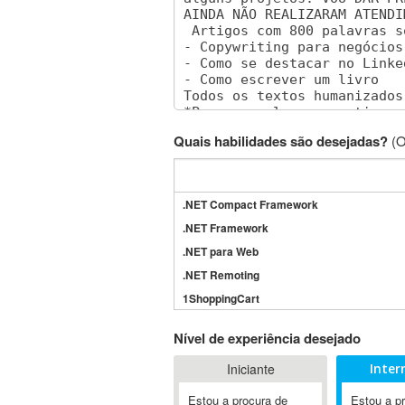
Quais habilidades são desejadas?
(O
.NET Compact Framework
.NET Framework
.NET para Web
.NET Remoting
1ShoppingCart
3DS Max
Nível de experiência desejado
3GSM
Iniciante
Inter
4D Dimension
802.11
Estou a procura de
Estou a p