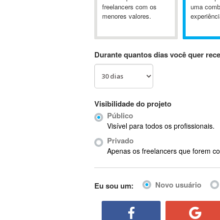
A&P
freelancers com os
uma comb
menores valores.
experiênci
A-GPS
A2Billing
AAUS Scientific Diver
Durante quantos dias você quer rec
Ab Initio
ABAP
Abaqus
ABBYY FineReader
Visibilidade do projeto
ABIS
Público
AbleCommerce
Visível para todos os profissionais.
Ableton
Privado
Ableton Live
Apenas os freelancers que forem co
Ableton Push
Abstract
Novo usuário
Eu sou um:
Abstract Window Toolkit (AWT)
Absynth
AC Drives