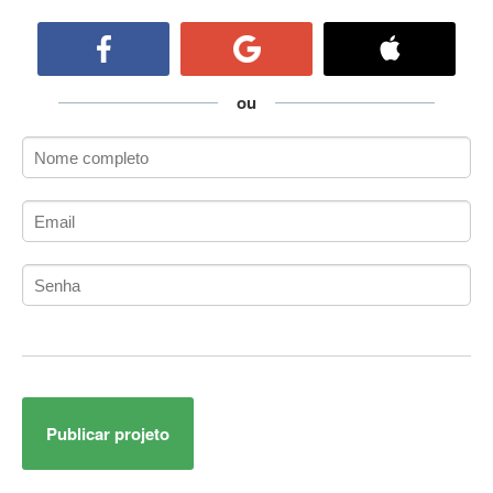
ActiveCollab
ActiveX
ActiveX Data Objects (ADO)
Ada
ou
Adianti Framework
ADK
Administração
Administração Acadêmica
Administração de Artistas e Repertórios
Administração de Banco de Dados
Administração de Redes
Administração PostgreSQL
Administrador de Sistemas
ADO.NET
ADO.NET Entity Framework
Publicar projeto
Adobe After Effects
Adobe AIR