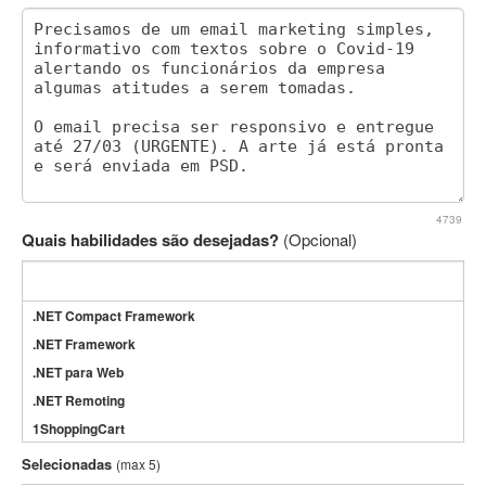
4739
Quais habilidades são desejadas?
(Opcional)
.NET Compact Framework
.NET Framework
.NET para Web
.NET Remoting
1ShoppingCart
3DS Max
Selecionadas
(max 5)
3GSM