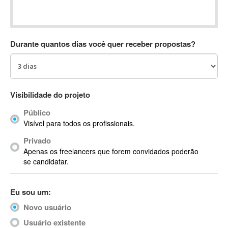
Absynth
AC Drives
AC3
Durante quantos dias você quer receber propostas?
ACARS
AccountMate
ACDSee
ACID Pro
Visibilidade do projeto
ACPI
Público
Acrobat
Visível para todos os profissionais.
Acrobat X
Privado
Acronis
Apenas os freelancers que forem convidados poderão
ACT
se candidatar.
Actian
Actimize
Eu sou um:
ActionScript
Novo usuário
ActionScript 3
Active Directory
Usuário existente