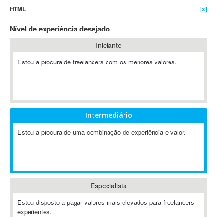
HTML
[x]
4D Dimension
802.11
Nível de experiência desejado
A&P
Iniciante
A-GPS
Estou a procura de freelancers com os menores valores.
A2Billing
AAUS Scientific Diver
Ab Initio
ABAP
Abaqus
Intermediário
ABBYY FineReader
Estou a procura de uma combinação de experiência e valor.
ABIS
AbleCommerce
Ableton
Ableton Live
Especialista
Ableton Push
Abstract
Estou disposto a pagar valores mais elevados para freelancers
experientes.
Abstract Window Toolkit (AWT)