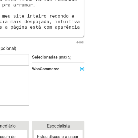
4468
pcional)
Selecionadas
(max 5)
WooCommerce
[x]
mediário
Especialista
rocura de
Estou disposto a pagar