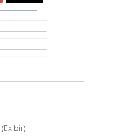
s
(Exibir)