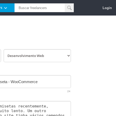
Login
rs
24