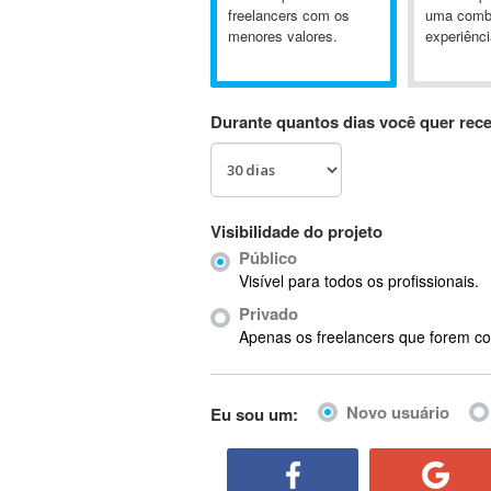
A&P
freelancers com os
uma comb
menores valores.
experiênci
A-GPS
A2Billing
AAUS Scientific Diver
Durante quantos dias você quer rec
Ab Initio
ABAP
Abaqus
ABBYY FineReader
Visibilidade do projeto
ABIS
Público
AbleCommerce
Visível para todos os profissionais.
Ableton
Privado
Ableton Live
Apenas os freelancers que forem co
Ableton Push
Abstract
Novo usuário
Eu sou um:
Abstract Window Toolkit (AWT)
Absynth
AC Drives