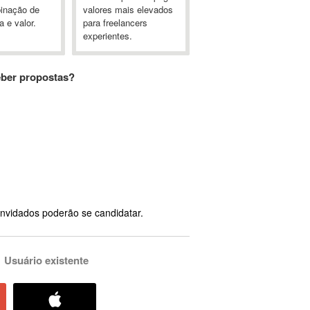
inação de
valores mais elevados
a e valor.
para freelancers
experientes.
eber propostas?
nvidados poderão se candidatar.
Usuário existente