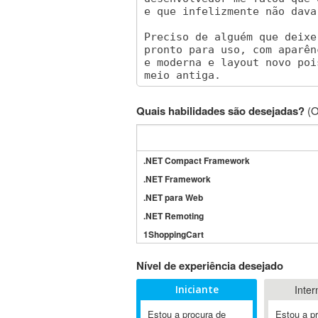
Quais habilidades são desejadas?
(O
.NET Compact Framework
.NET Framework
.NET para Web
.NET Remoting
1ShoppingCart
3DS Max
Nível de experiência desejado
3GSM
Iniciante
Inter
4D Dimension
802.11
Estou a procura de
Estou a p