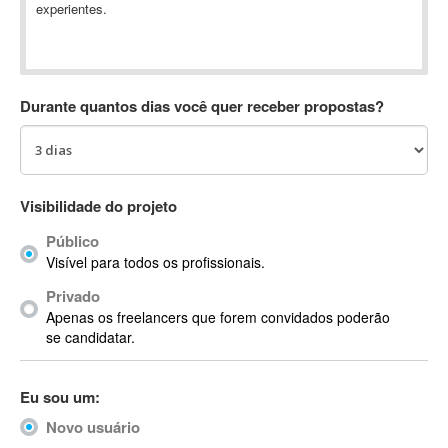
experientes.
Absynth
AC Drives
AC3
ACARS
Durante quantos dias você quer receber propostas?
AccountMate
ACDSee
ACID Pro
ACPI
Visibilidade do projeto
Acrobat
Público
Acrobat X
Visível para todos os profissionais.
Acronis
Privado
ACT
Apenas os freelancers que forem convidados poderão
Actian
se candidatar.
Actimize
ActionScript
Eu sou um:
ActionScript 3
Novo usuário
Active Directory