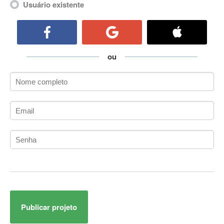
Usuário existente
ActiveCollab
ActiveX
ActiveX Data Objects (ADO)
Ada
ou
Adianti Framework
ADK
Administração
Administração Acadêmica
Administração de Artistas e Repertórios
Administração de Banco de Dados
Administração de Redes
Administração PostgreSQL
Administrador de Sistemas
ADO.NET
ADO.NET Entity Framework
Adobe After Effects
Publicar projeto
Adobe AIR