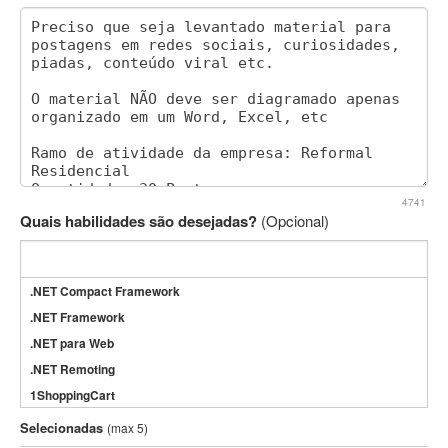
4741
Quais habilidades são desejadas?
(Opcional)
.NET Compact Framework
.NET Framework
.NET para Web
.NET Remoting
1ShoppingCart
3DS Max
Selecionadas
(max 5)
3GSM