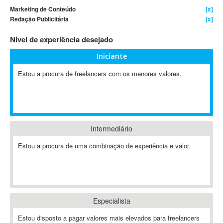
Marketing de Conteúdo
[x]
4D Dimension
Redação Publicitária
[x]
802.11
Nível de experiência desejado
A&P
A-GPS
Iniciante
A2Billing
Estou a procura de freelancers com os menores valores.
AAUS Scientific Diver
Ab Initio
ABAP
Abaqus
Intermediário
ABBYY FineReader
ABIS
Estou a procura de uma combinação de experiência e valor.
AbleCommerce
Ableton
Ableton Live
Ableton Push
Especialista
Abstract
Estou disposto a pagar valores mais elevados para freelancers
Abstract Window Toolkit (AWT)