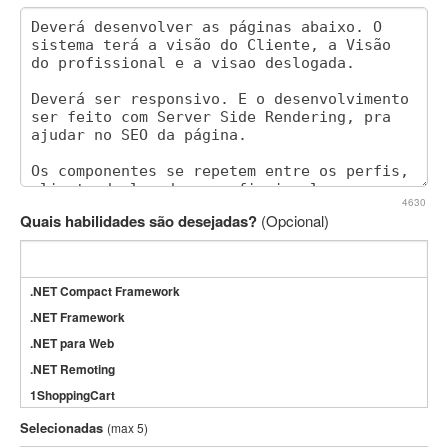
4630
Quais habilidades são desejadas?
(Opcional)
.NET Compact Framework
.NET Framework
.NET para Web
.NET Remoting
1ShoppingCart
3DS Max
Selecionadas
(max 5)
3GSM