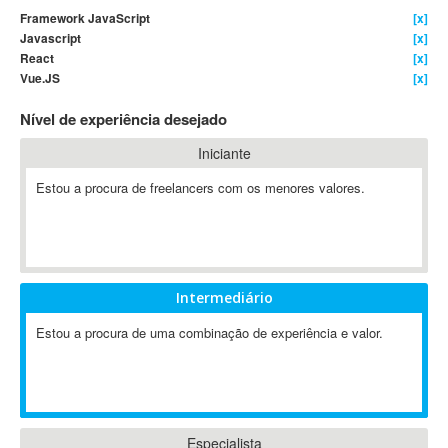
Framework JavaScript
[x]
4D Dimension
Javascript
[x]
802.11
React
[x]
A&P
Vue.JS
[x]
A-GPS
Nível de experiência desejado
A2Billing
Iniciante
AAUS Scientific Diver
Ab Initio
Estou a procura de freelancers com os menores valores.
ABAP
Abaqus
ABBYY FineReader
ABIS
Intermediário
AbleCommerce
Estou a procura de uma combinação de experiência e valor.
Ableton
Ableton Live
Ableton Push
Abstract
Abstract Window Toolkit (AWT)
Especialista