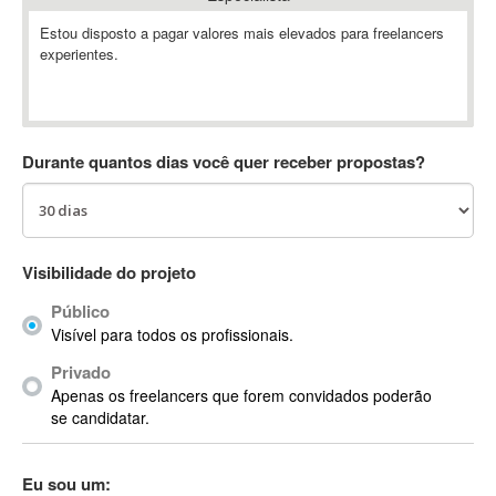
Absynth
Estou disposto a pagar valores mais elevados para freelancers
AC Drives
experientes.
AC3
ACARS
AccountMate
Durante quantos dias você quer receber propostas?
ACDSee
ACID Pro
ACPI
Acrobat
Visibilidade do projeto
Acrobat X
Acronis
Público
Visível para todos os profissionais.
ACT
Actian
Privado
Apenas os freelancers que forem convidados poderão
Actimize
se candidatar.
ActionScript
ActionScript 3
Eu sou um:
Active Directory