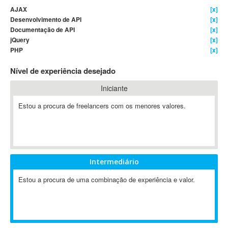
AJAX
[x]
4D Dimension
Desenvolvimento de API
[x]
802.11
Documentação de API
[x]
A&P
jQuery
[x]
PHP
[x]
A-GPS
A2Billing
Nível de experiência desejado
AAUS Scientific Diver
Iniciante
Ab Initio
ABAP
Estou a procura de freelancers com os menores valores.
Abaqus
ABBYY FineReader
ABIS
AbleCommerce
Intermediário
Ableton
Estou a procura de uma combinação de experiência e valor.
Ableton Live
Ableton Push
Abstract
Abstract Window Toolkit (AWT)