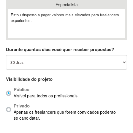
Especialista
Absynth
AC Drives
Estou disposto a pagar valores mais elevados para freelancers
experientes.
AC3
ACARS
AccountMate
ACDSee
Durante quantos dias você quer receber propostas?
ACID Pro
ACPI
Acrobat
Acrobat X
Visibilidade do projeto
Acronis
Público
ACT
Visível para todos os profissionais.
Actian
Privado
Actimize
Apenas os freelancers que forem convidados poderão
ActionScript
se candidatar.
ActionScript 3
Active Directory