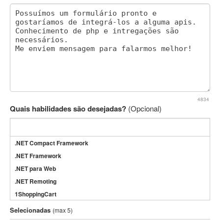
4834
Quais habilidades são desejadas?
(Opcional)
.NET Compact Framework
.NET Framework
.NET para Web
.NET Remoting
1ShoppingCart
3DS Max
Selecionadas
(max 5)
3GSM