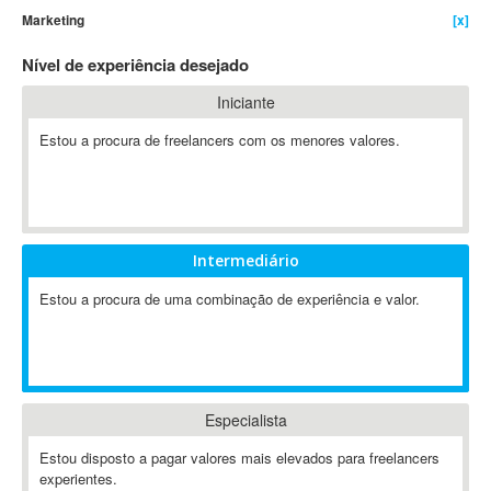
Marketing
[x]
4D Dimension
802.11
Nível de experiência desejado
A&P
Iniciante
A-GPS
Estou a procura de freelancers com os menores valores.
A2Billing
AAUS Scientific Diver
Ab Initio
ABAP
Abaqus
Intermediário
ABBYY FineReader
Estou a procura de uma combinação de experiência e valor.
ABIS
AbleCommerce
Ableton
Ableton Live
Especialista
Ableton Push
Abstract
Estou disposto a pagar valores mais elevados para freelancers
experientes.
Abstract Window Toolkit (AWT)