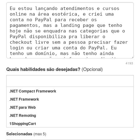
4193
Quais habilidades são desejadas?
(Opcional)
.NET Compact Framework
.NET Framework
.NET para Web
.NET Remoting
1ShoppingCart
3DS Max
Selecionadas
(max 5)
3GSM