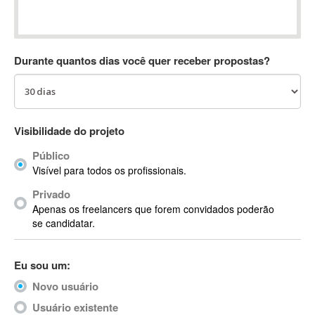
Absynth
AC Drives
AC3
Durante quantos dias você quer receber propostas?
ACARS
AccountMate
ACDSee
ACID Pro
Visibilidade do projeto
ACPI
Público
Acrobat
Visível para todos os profissionais.
Acrobat X
Privado
Acronis
Apenas os freelancers que forem convidados poderão
ACT
se candidatar.
Actian
Actimize
Eu sou um:
ActionScript
Novo usuário
ActionScript 3
Active Directory
Usuário existente