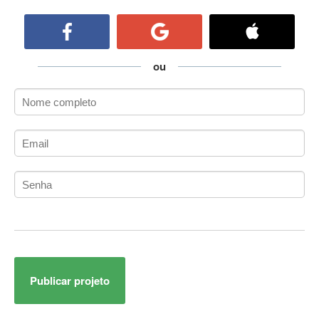
ActiveCollab
ActiveX
ActiveX Data Objects (ADO)
Ada
ou
Adianti Framework
ADK
Administração
Administração Acadêmica
Administração de Artistas e Repertórios
Administração de Banco de Dados
Administração de Redes
Administração PostgreSQL
Administrador de Sistemas
ADO.NET
ADO.NET Entity Framework
Publicar projeto
Adobe After Effects
Adobe AIR