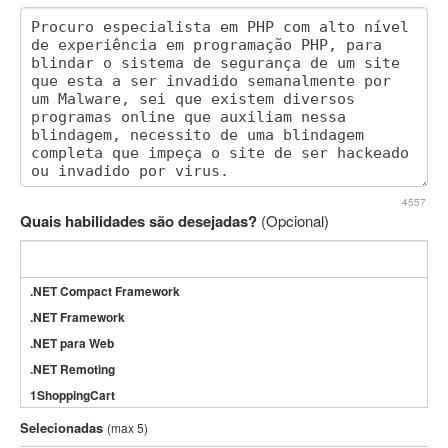
4557
Quais habilidades são desejadas?
(Opcional)
.NET Compact Framework
.NET Framework
.NET para Web
.NET Remoting
1ShoppingCart
3DS Max
Selecionadas
(max 5)
3GSM