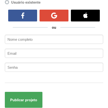
Usuário existente
ActiveCollab
ActiveX
ActiveX Data Objects (ADO)
Ada
ou
Adianti Framework
ADK
Administração
Administração Acadêmica
Administração de Artistas e Repertórios
Administração de Banco de Dados
Administração de Redes
Administração PostgreSQL
Administrador de Sistemas
ADO.NET
ADO.NET Entity Framework
Adobe After Effects
Publicar projeto
Adobe AIR