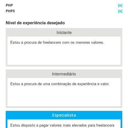
PHP
[x]
4D Dimension
PHP5
[x]
802.11
Nível de experiência desejado
A&P
A-GPS
Iniciante
A2Billing
Estou a procura de freelancers com os menores valores.
AAUS Scientific Diver
Ab Initio
ABAP
Abaqus
Intermediário
ABBYY FineReader
ABIS
Estou a procura de uma combinação de experiência e valor.
AbleCommerce
Ableton
Ableton Live
Ableton Push
Especialista
Abstract
Estou disposto a pagar valores mais elevados para freelancers
Abstract Window Toolkit (AWT)