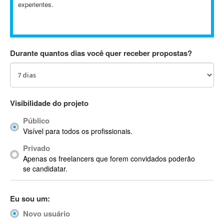
experientes.
Absynth
AC Drives
AC3
ACARS
Durante quantos dias você quer receber propostas?
AccountMate
ACDSee
ACID Pro
ACPI
Visibilidade do projeto
Acrobat
Público
Acrobat X
Visível para todos os profissionais.
Acronis
Privado
ACT
Apenas os freelancers que forem convidados poderão
Actian
se candidatar.
Actimize
ActionScript
Eu sou um:
ActionScript 3
Novo usuário
Active Directory