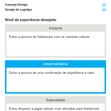
Concept Design
[x]
4D Dimension
Design de Logotipo
[x]
802.11
Nível de experiência desejado
A&P
A-GPS
Iniciante
A2Billing
Estou a procura de freelancers com os menores valores.
AAUS Scientific Diver
Ab Initio
ABAP
Abaqus
Intermediário
ABBYY FineReader
ABIS
Estou a procura de uma combinação de experiência e valor.
AbleCommerce
Ableton
Ableton Live
Ableton Push
Especialista
Abstract
Estou disposto a pagar valores mais elevados para freelancers
Abstract Window Toolkit (AWT)