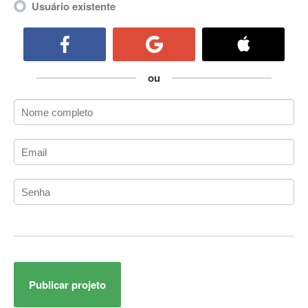
Usuário existente
ActiveCollab
ActiveX
ActiveX Data Objects (ADO)
Ada
ou
Adianti Framework
ADK
Administração
Administração Acadêmica
Administração de Artistas e Repertórios
Administração de Banco de Dados
Administração de Redes
Administração PostgreSQL
Administrador de Sistemas
ADO.NET
ADO.NET Entity Framework
Adobe After Effects
Publicar projeto
Adobe AIR