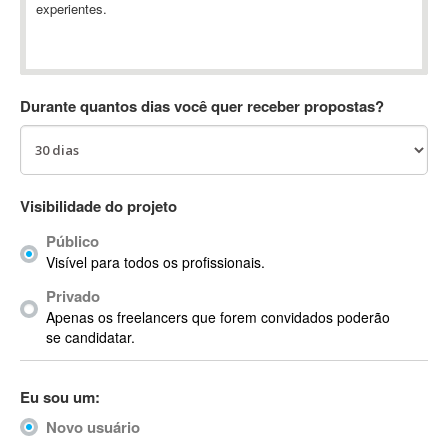
experientes.
Absynth
AC Drives
AC3
ACARS
Durante quantos dias você quer receber propostas?
AccountMate
ACDSee
ACID Pro
ACPI
Visibilidade do projeto
Acrobat
Público
Acrobat X
Visível para todos os profissionais.
Acronis
Privado
ACT
Apenas os freelancers que forem convidados poderão
Actian
se candidatar.
Actimize
ActionScript
Eu sou um:
ActionScript 3
Novo usuário
Active Directory