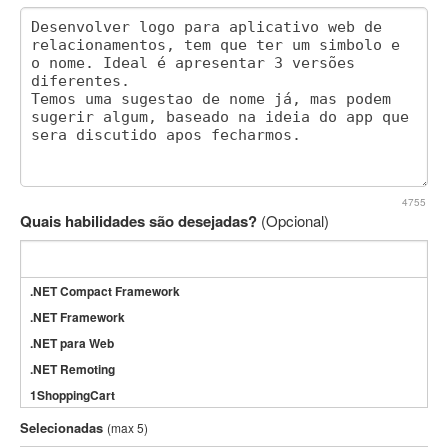
4755
Quais habilidades são desejadas?
(Opcional)
.NET Compact Framework
.NET Framework
.NET para Web
.NET Remoting
1ShoppingCart
3DS Max
Selecionadas
(max 5)
3GSM