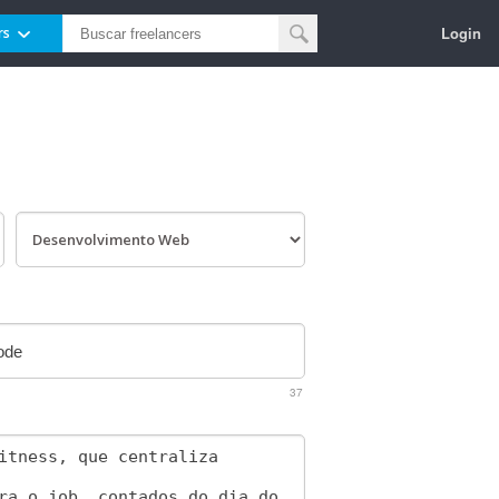
Login
rs
37