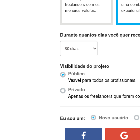
A&P
freelancers com os
uma comb
menores valores.
experiênci
A-GPS
A2Billing
AAUS Scientific Diver
Durante quantos dias você quer rec
Ab Initio
ABAP
Abaqus
ABBYY FineReader
Visibilidade do projeto
ABIS
Público
AbleCommerce
Visível para todos os profissionais.
Ableton
Privado
Ableton Live
Apenas os freelancers que forem co
Ableton Push
Abstract
Novo usuário
Eu sou um:
Abstract Window Toolkit (AWT)
Absynth
AC Drives