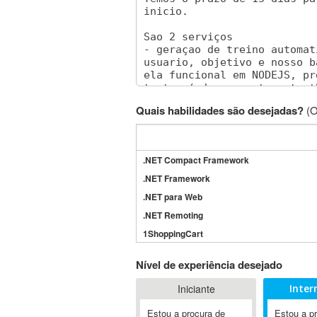
Quais habilidades são desejadas?
(O
.NET Compact Framework
.NET Framework
.NET para Web
.NET Remoting
1ShoppingCart
3DS Max
Nível de experiência desejado
3GSM
Iniciante
Inter
4D Dimension
802.11
Estou a procura de
Estou a p