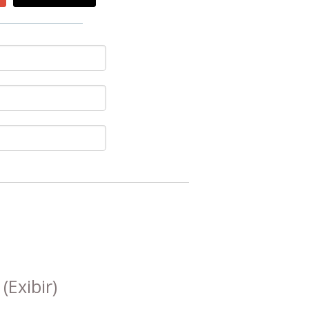
s
(Exibir)