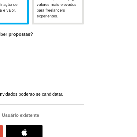
inação de
valores mais elevados
a e valor.
para freelancers
experientes.
eber propostas?
nvidados poderão se candidatar.
Usuário existente