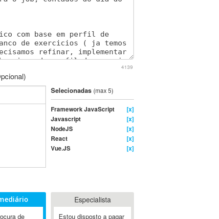
4139
pcional)
Selecionadas
(max 5)
Framework JavaScript
[x]
Javascript
[x]
NodeJS
[x]
React
[x]
Vue.JS
[x]
mediário
Especialista
rocura de
Estou disposto a pagar