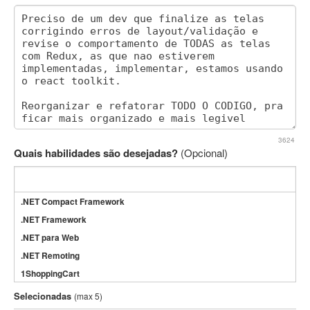
3624
Quais habilidades são desejadas?
(Opcional)
.NET Compact Framework
.NET Framework
.NET para Web
.NET Remoting
1ShoppingCart
3DS Max
Selecionadas
(max 5)
3GSM