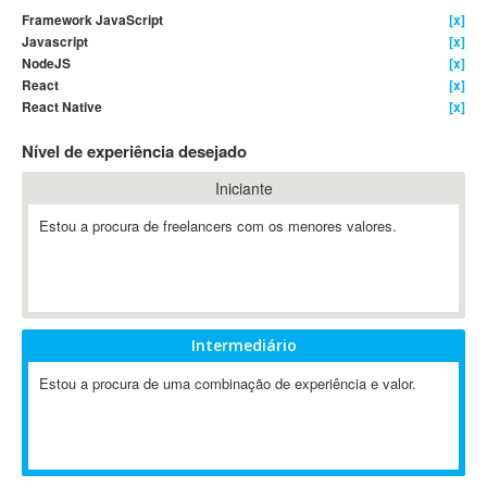
Framework JavaScript
[x]
4D Dimension
Javascript
[x]
802.11
NodeJS
[x]
A&P
React
[x]
React Native
[x]
A-GPS
A2Billing
Nível de experiência desejado
AAUS Scientific Diver
Iniciante
Ab Initio
ABAP
Estou a procura de freelancers com os menores valores.
Abaqus
ABBYY FineReader
ABIS
AbleCommerce
Intermediário
Ableton
Estou a procura de uma combinação de experiência e valor.
Ableton Live
Ableton Push
Abstract
Abstract Window Toolkit (AWT)