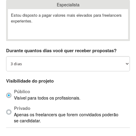
Especialista
Absynth
AC Drives
Estou disposto a pagar valores mais elevados para freelancers
experientes.
AC3
ACARS
AccountMate
ACDSee
Durante quantos dias você quer receber propostas?
ACID Pro
ACPI
Acrobat
Acrobat X
Visibilidade do projeto
Acronis
Público
ACT
Visível para todos os profissionais.
Actian
Privado
Actimize
Apenas os freelancers que forem convidados poderão
ActionScript
se candidatar.
ActionScript 3
Active Directory