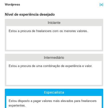
Wordpress
[x]
4D Dimension
802.11
Nível de experiência desejado
A&P
Iniciante
A-GPS
Estou a procura de freelancers com os menores valores.
A2Billing
AAUS Scientific Diver
Ab Initio
ABAP
Abaqus
Intermediário
ABBYY FineReader
Estou a procura de uma combinação de experiência e valor.
ABIS
AbleCommerce
Ableton
Ableton Live
Especialista
Ableton Push
Abstract
Estou disposto a pagar valores mais elevados para freelancers
experientes.
Abstract Window Toolkit (AWT)