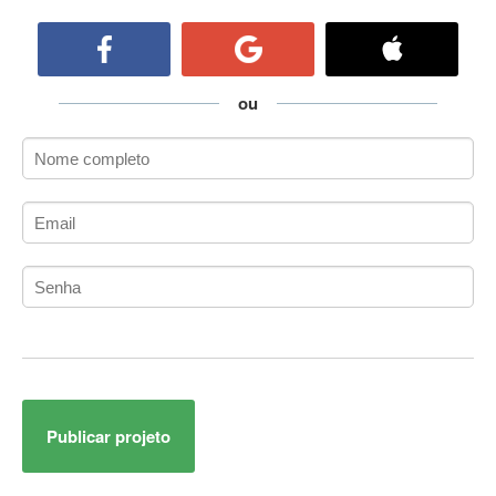
ActiveCollab
ActiveX
ActiveX Data Objects (ADO)
Ada
ou
Adianti Framework
ADK
Administração
Administração Acadêmica
Administração de Artistas e Repertórios
Administração de Banco de Dados
Administração de Redes
Administração PostgreSQL
Administrador de Sistemas
ADO.NET
ADO.NET Entity Framework
Publicar projeto
Adobe After Effects
Adobe AIR