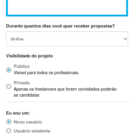
Absynth
AC Drives
AC3
Durante quantos dias você quer receber propostas?
ACARS
AccountMate
ACDSee
ACID Pro
Visibilidade do projeto
ACPI
Público
Acrobat
Visível para todos os profissionais.
Acrobat X
Privado
Acronis
Apenas os freelancers que forem convidados poderão
ACT
se candidatar.
Actian
Actimize
Eu sou um:
ActionScript
Novo usuário
ActionScript 3
Active Directory
Usuário existente