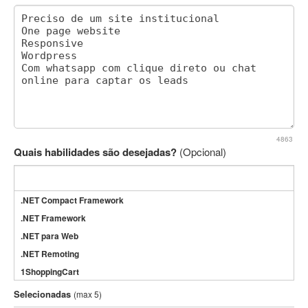
4863
Quais habilidades são desejadas?
(Opcional)
.NET Compact Framework
.NET Framework
.NET para Web
.NET Remoting
1ShoppingCart
3DS Max
Selecionadas
(max 5)
3GSM